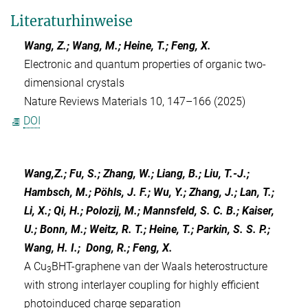
Literaturhinweise
Wang, Z.; Wang, M.; Heine, T.; Feng, X.
Electronic and quantum properties of organic two-
dimensional crystals
Nature Reviews Materials 10, 147–166 (2025)
DOI
Wang,Z.; Fu, S.; Zhang, W.; Liang, B.; Liu, T.-J.;
Hambsch, M.; Pöhls, J. F.; Wu, Y.; Zhang, J.; Lan, T.;
Li, X.; Qi, H.; Polozij, M.; Mannsfeld, S. C. B.; Kaiser,
U.; Bonn, M.; Weitz, R. T.; Heine, T.; Parkin, S. S. P.;
Wang, H. I.; Dong, R.; Feng, X.
A Cu
BHT-graphene van der Waals heterostructure
3
with strong interlayer coupling for highly efficient
photoinduced charge separation