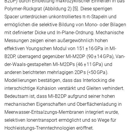
B2DP) durch Einbettung makrozyklischer Einheiten in das
Polymer-Rückgrat (Abbildung 2) [5]. Diese sperrigen
Spacer unterdrücken unkontrolliertes π-π-Stapeln und
ermöglichen die selektive Bildung von Mono- oder Bilagen
mit definierter Dicke und In-Plane-Ordnung. Mechanische
Messungen zeigen einen außergewöhnlich hohen
effektiven Youngschen Modul von 151 ± 16 GPa in MI-
B2DP, überragend gegenüber MI-M2DP (90 ± 14 GPa), Van-
der-Waals-gestapelten MI-M2DPs (46 ± 11 GPa) und
anderen berichteten mehrlagigen 2DPs (<50 GPa).
Modellierungen bestätigen, dass das Interlocking die
interschichtige Kohäsion verstärkt und Gleiten verhindert.
Bedeutsam ist, dass MI-B2DP aufgrund seiner hohen
mechanischen Eigenschaften und Oberflächenladung in
Meerwasser-Entsalzungs-Membranen integriert wurde,
selektiven Ionentransport ermöglicht und so Wege für
Hochleistungs-Trenntechnologien eröffnet.