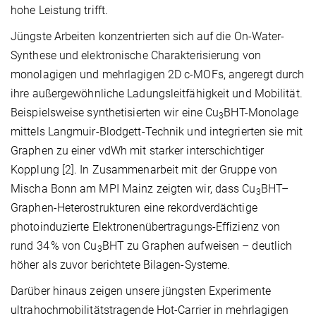
hohe Leistung trifft.
Jüngste Arbeiten konzentrierten sich auf die On-Water-
Synthese und elektronische Charakterisierung von
monolagigen und mehrlagigen 2D c-MOFs, angeregt durch
ihre außergewöhnliche Ladungsleitfähigkeit und Mobilität.
Beispielsweise synthetisierten wir eine Cu
BHT-Monolage
3
mittels Langmuir-Blodgett-Technik und integrierten sie mit
Graphen zu einer vdWh mit starker interschichtiger
Kopplung [2]. In Zusammenarbeit mit der Gruppe von
Mischa Bonn am MPI Mainz zeigten wir, dass Cu
BHT–
3
Graphen-Heterostrukturen eine rekordverdächtige
photoinduzierte Elektronenübertragungs-Effizienz von
rund 34 % von Cu
BHT zu Graphen aufweisen – deutlich
3
höher als zuvor berichtete Bilagen-Systeme.
Darüber hinaus zeigen unsere jüngsten Experimente
ultrahochmobilitätstragende Hot-Carrier in mehrlagigen