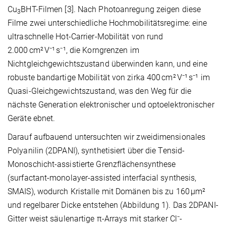
Cu
BHT-Filmen [3]. Nach Photoanregung zeigen diese
3
Filme zwei unterschiedliche Hochmobilitätsregime: eine
ultraschnelle Hot-Carrier-Mobilität von rund
2.000 cm² V⁻¹ s⁻¹, die Korngrenzen im
Nichtgleichgewichtszustand überwinden kann, und eine
robuste bandartige Mobilität von zirka 400 cm² V⁻¹ s⁻¹ im
Quasi-Gleichgewichtszustand, was den Weg für die
nächste Generation elektronischer und optoelektronischer
Geräte ebnet.
Darauf aufbauend untersuchten wir zweidimensionales
Polyanilin (2DPANI), synthetisiert über die Tensid-
Monoschicht-assistierte Grenzflächensynthese
(surfactant-monolayer-assisted interfacial synthesis,
SMAIS), wodurch Kristalle mit Domänen bis zu 160 µm²
und regelbarer Dicke entstehen (Abbildung 1). Das 2DPANI-
Gitter weist säulenartige π-Arrays mit starker Cl⁻-