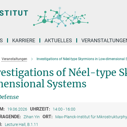
S
KARRIERE
AKTUELLES
VERANSTALTUNGE
Veranstaltungen
Investigations of Néel-type Skyrmions in Low-dimensional
estigations of Néel-type 
mensional Systems
Defense
M:
UHRZEIT:
19.06.2026
14:00 - 16:00
RAGENDE:
ORT:
Zihan Yin
Max-Planck-Institut für Mikrostrukturphy
M:
Lecture Hall, B.1.11