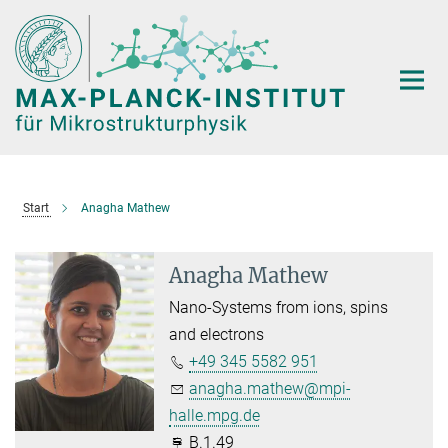
Hauptinhalt
Start
Anagha Mathew
Anagha Mathew
Nano-Systems from ions, spins
and electrons
+49 345 5582 951
anagha.mathew@mpi-
halle.mpg.de
B.1.49