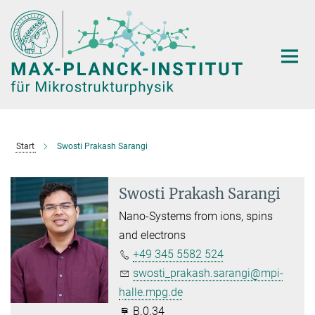
Hauptinhalt
Start
Swosti Prakash Sarangi
Swosti Prakash Sarangi
Nano-Systems from ions, spins
and electrons
+49 345 5582 524
swosti_prakash.sarangi@mpi-
halle.mpg.de
B.0.34