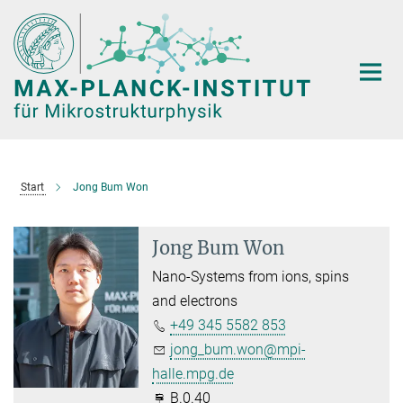
Hauptinhalt
Start
Jong Bum Won
Jong Bum Won
Nano-Systems from ions, spins
and electrons
+49 345 5582 853
jong_bum.won@mpi-
halle.mpg.de
B.0.40