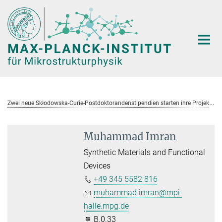
Hauptinhalt
Z
wei neue Skłodowska-Curie-Postdoktorandenstipendien starten ihre Projekte
Muhammad Imran
Synthetic Materials and Functional
Devices
+49 345 5582 816
muhammad.imran@mpi-
halle.mpg.de
B.0.33