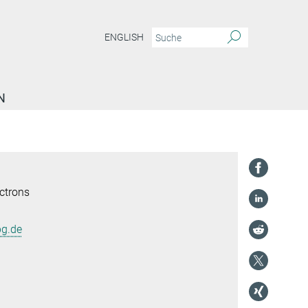
ENGLISH
N
ctrons
pg.de