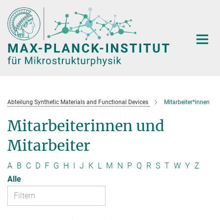
Hauptinhalt
Abteilung Synthetic Materials and Functional Devices
Mitarbeiter*innen
Mitarbeiterinnen und
Mitarbeiter
A
B
C
D
F
G
H
I
J
K
L
M
N
P
Q
R
S
T
W
Y
Z
Alle