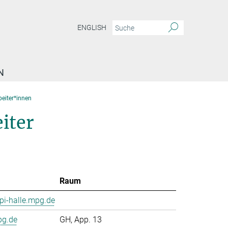
ENGLISH
N
beiter*innen
iter
Raum
i-halle.mpg.de
pg.de
GH, App. 13