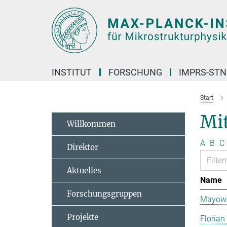
Hauptinhalt
INSTITUT
FORSCHUNG
IMPRS-STN
Start
Mit
Willkommen
A
B
C
Direktor
Aktuelles
Name
Forschungsgruppen
Mayowa
Projekte
Florian