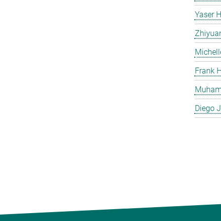
Yaser H
Zhiyua
Michell
Frank H
Muham
Diego J