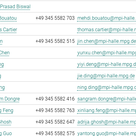
 Prasad Biswal
Bouatou
+49 345 5582 703
mehdi.bouatou@mpi-halle
 Cartier
thomas.cartier@mpi-halle
en
+49 345 5582 515
jin.chen@mpi-halle.mpg.de
Chen
yunxu.chen@mpi-halle.mp
ng
yiyi.deng@mpi-halle.mpg.d
g
jie.ding@mpi-halle.mpg.de
ing
ning.ding@mpi-halle.mpg.
m Dongre
+49 345 5582 416
sangram.dongre@mpi-hall
g Feng
+49 345 5582 763
xinliang.feng@mpi-halle.m
Ghosh
+49 345 5582 647
adrija.ghosh@mpi-halle.m
g Guo
+49 345 5582 575
yantong.guo@mpi-halle.m