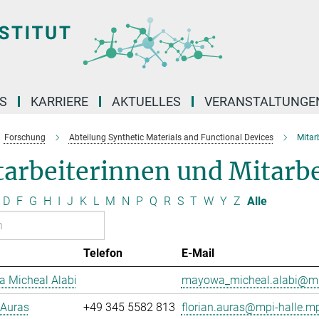
S
KARRIERE
AKTUELLES
VERANSTALTUNGE
Forschung
Abteilung Synthetic Materials and Functional Devices
Mitar
arbeiterinnen und Mitarbe
D
F
G
H
I
J
K
L
M
N
P
Q
R
S
T
W
Y
Z
Alle
Telefon
E-Mail
 Micheal Alabi
mayowa_micheal.alabi@mp
 Auras
+49 345 5582 813
florian.auras@mpi-halle.m