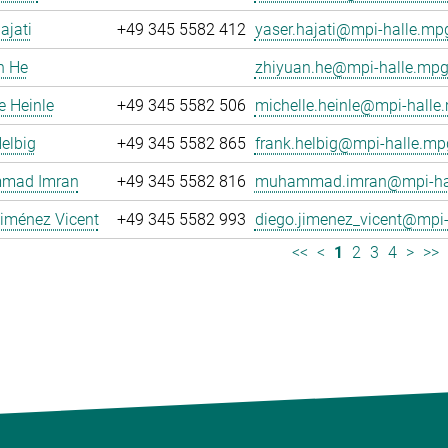
ajati
+49 345 5582 412
yaser.hajati@mpi-halle.mp
n He
zhiyuan.he@mpi-halle.mpg
e Heinle
+49 345 5582 506
michelle.heinle@mpi-halle
elbig
+49 345 5582 865
frank.helbig@mpi-halle.mp
mad Imran
+49 345 5582 816
muhammad.imran@mpi-hal
iménez Vicent
+49 345 5582 993
diego.jimenez_vicent@mpi-
<<
<
1
2
3
4
>
>>