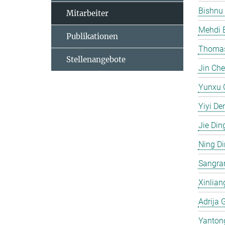
Bishnu
Mitarbeiter
Mehdi 
Publikationen
Thomas
Stellenangebote
Jin Ch
Yunxu 
Yiyi De
Jie Din
Ning D
Sangra
Xinlian
Adrija 
Yanton