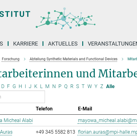
S
KARRIERE
AKTUELLES
VERANSTALTUNGE
Forschung
Abteilung Synthetic Materials and Functional Devices
Mitar
arbeiterinnen und Mitarbe
D
F
G
H
I
J
K
L
M
N
P
Q
R
S
T
W
Y
Z
Alle
Telefon
E-Mail
 Micheal Alabi
mayowa_micheal.alabi@mp
 Auras
+49 345 5582 813
florian.auras@mpi-halle.m