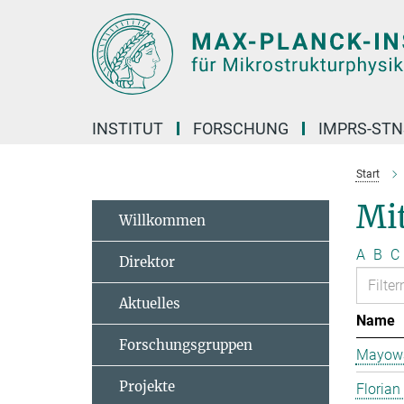
Hauptinhalt
INSTITUT
FORSCHUNG
IMPRS-STN
Start
Mit
Willkommen
A
B
C
Direktor
Aktuelles
Name
Forschungsgruppen
Mayowa
Projekte
Florian