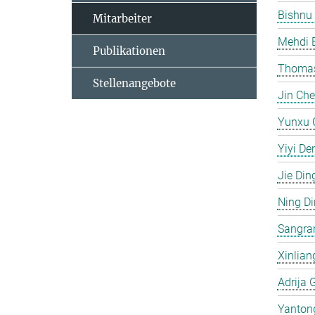
Bishnu
Mitarbeiter
Mehdi 
Publikationen
Thomas
Stellenangebote
Jin Ch
Yunxu 
Yiyi De
Jie Din
Ning D
Sangra
Xinlian
Adrija 
Yanton