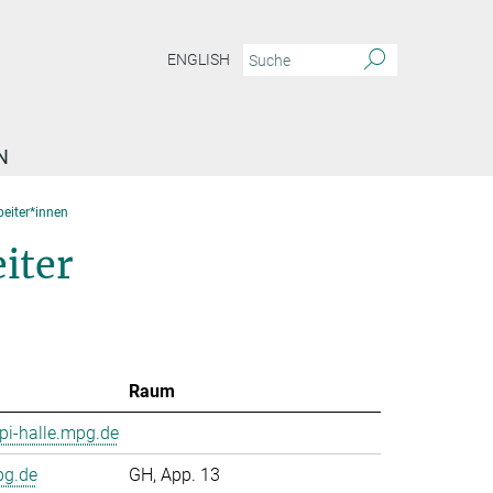
ENGLISH
N
beiter*innen
iter
Raum
i-halle.mpg.de
pg.de
GH, App. 13