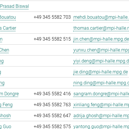
 Prasad Biswal
Bouatou
+49 345 5582 703
mehdi.bouatou@mpi-halle
 Cartier
thomas.cartier@mpi-halle
en
+49 345 5582 515
jin.chen@mpi-halle.mpg.de
Chen
yunxu.chen@mpi-halle.mp
ng
yiyi.deng@mpi-halle.mpg.d
g
jie.ding@mpi-halle.mpg.de
ing
ning.ding@mpi-halle.mpg.
m Dongre
+49 345 5582 416
sangram.dongre@mpi-hall
g Feng
+49 345 5582 763
xinliang.feng@mpi-halle.m
Ghosh
+49 345 5582 647
adrija.ghosh@mpi-halle.m
g Guo
+49 345 5582 575
yantong.guo@mpi-halle.m