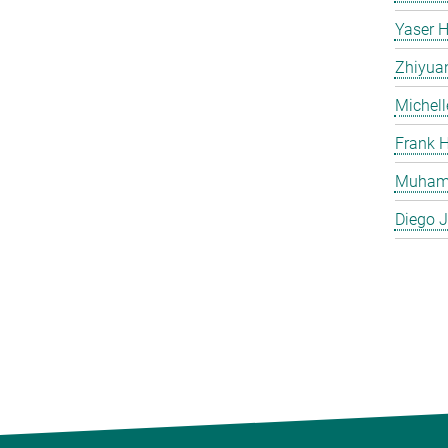
Yaser H
Zhiyua
Michell
Frank H
Muham
Diego J