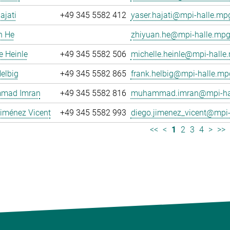
ajati
+49 345 5582 412
yaser.hajati@mpi-halle.mp
n He
zhiyuan.he@mpi-halle.mpg
e Heinle
+49 345 5582 506
michelle.heinle@mpi-halle
elbig
+49 345 5582 865
frank.helbig@mpi-halle.mp
mad Imran
+49 345 5582 816
muhammad.imran@mpi-hal
iménez Vicent
+49 345 5582 993
diego.jimenez_vicent@mpi-
<<
<
1
2
3
4
>
>>