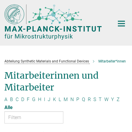
Hauptinhalt
Abteilung Synthetic Materials and Functional Devices
Mitarbeiter*innen
Mitarbeiterinnen und
Mitarbeiter
A
B
C
D
F
G
H
I
J
K
L
M
N
P
Q
R
S
T
W
Y
Z
Alle