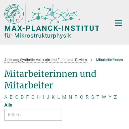
Hauptinhalt
Abteilung Synthetic Materials and Functional Devices
Mitarbeiter*innen
Mitarbeiterinnen und
Mitarbeiter
A
B
C
D
F
G
H
I
J
K
L
M
N
P
Q
R
S
T
W
Y
Z
Alle