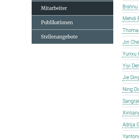
Bishnu
Mitarbeiter
Mehdi 
Publikationen
Thomas
Stellenangebote
Jin Ch
Yunxu 
Yiyi De
Jie Din
Ning D
Sangra
Xinlian
Adrija 
Yanton