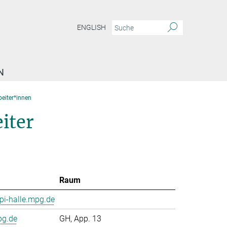
ENGLISH
N
beiter*innen
iter
Raum
i-halle.mpg.de
pg.de
GH, App. 13