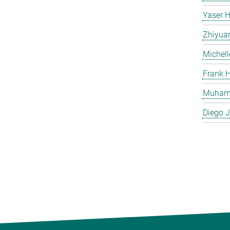
Yaser H
Zhiyua
Michell
Frank H
Muham
Diego J