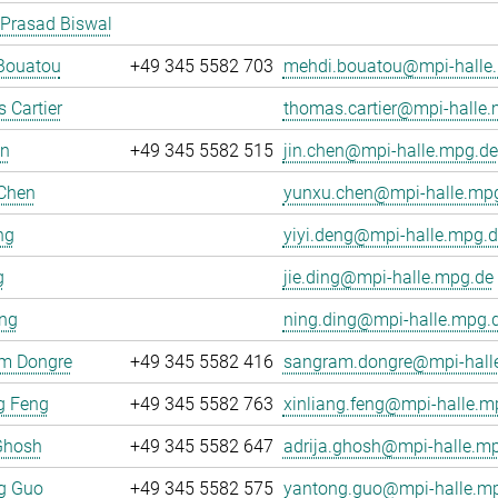
 Prasad Biswal
Bouatou
+49 345 5582 703
mehdi.bouatou@mpi-halle
 Cartier
thomas.cartier@mpi-halle
en
+49 345 5582 515
jin.chen@mpi-halle.mpg.de
Chen
yunxu.chen@mpi-halle.mp
ng
yiyi.deng@mpi-halle.mpg.d
g
jie.ding@mpi-halle.mpg.de
ing
ning.ding@mpi-halle.mpg.
m Dongre
+49 345 5582 416
sangram.dongre@mpi-hall
g Feng
+49 345 5582 763
xinliang.feng@mpi-halle.m
Ghosh
+49 345 5582 647
adrija.ghosh@mpi-halle.m
g Guo
+49 345 5582 575
yantong.guo@mpi-halle.m