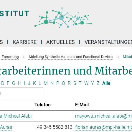
S
KARRIERE
AKTUELLES
VERANSTALTUNGE
Forschung
Abteilung Synthetic Materials and Functional Devices
Mitar
arbeiterinnen und Mitarbe
D
F
G
H
I
J
K
L
M
N
P
Q
R
S
T
W
Y
Z
Alle
Telefon
E-Mail
 Micheal Alabi
mayowa_micheal.alabi@mp
 Auras
+49 345 5582 813
florian.auras@mpi-halle.m