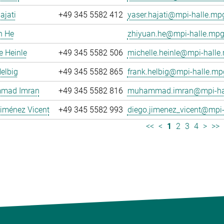
ajati
+49 345 5582 412
yaser.hajati@mpi-halle.mp
n He
zhiyuan.he@mpi-halle.mpg
e Heinle
+49 345 5582 506
michelle.heinle@mpi-halle
elbig
+49 345 5582 865
frank.helbig@mpi-halle.mp
mad Imran
+49 345 5582 816
muhammad.imran@mpi-hal
iménez Vicent
+49 345 5582 993
diego.jimenez_vicent@mpi-
<<
<
1
2
3
4
>
>>