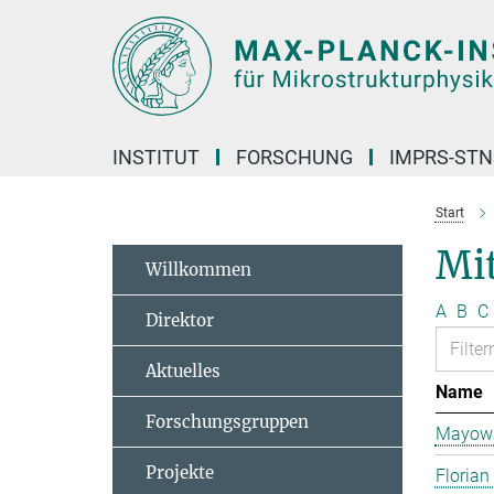
Hauptinhalt
INSTITUT
FORSCHUNG
IMPRS-STN
Start
Mit
Willkommen
A
B
C
Direktor
Aktuelles
Name
Forschungsgruppen
Mayowa
Projekte
Florian