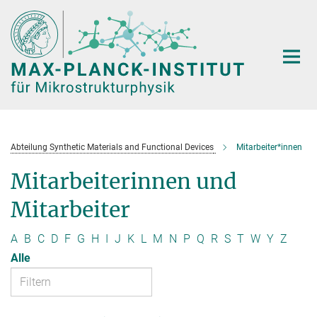
Hauptinhalt
Abteilung Synthetic Materials and Functional Devices
Mitarbeiter*innen
Mitarbeiterinnen und
Mitarbeiter
A
B
C
D
F
G
H
I
J
K
L
M
N
P
Q
R
S
T
W
Y
Z
Alle