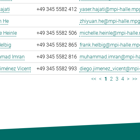
ajati
+49 345 5582 412
yaser.hajati@mpi-halle.mp
n He
zhiyuan.he@mpi-halle.mpg
e Heinle
+49 345 5582 506
michelle.heinle@mpi-halle
elbig
+49 345 5582 865
frank.helbig@mpi-halle.mp
mad Imran
+49 345 5582 816
muhammad.imran@mpi-hal
iménez Vicent
+49 345 5582 993
diego.jimenez_vicent@mpi-
<<
<
1
2
3
4
>
>>