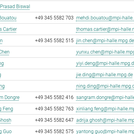
 Prasad Biswal
Bouatou
+49 345 5582 703
mehdi.bouatou@mpi-halle
 Cartier
thomas.cartier@mpi-halle
en
+49 345 5582 515
jin.chen@mpi-halle.mpg.de
Chen
yunxu.chen@mpi-halle.mp
ng
yiyi.deng@mpi-halle.mpg.d
g
jie.ding@mpi-halle.mpg.de
ing
ning.ding@mpi-halle.mpg.
m Dongre
+49 345 5582 416
sangram.dongre@mpi-hall
g Feng
+49 345 5582 763
xinliang.feng@mpi-halle.m
Ghosh
+49 345 5582 647
adrija.ghosh@mpi-halle.m
g Guo
+49 345 5582 575
yantong.guo@mpi-halle.m