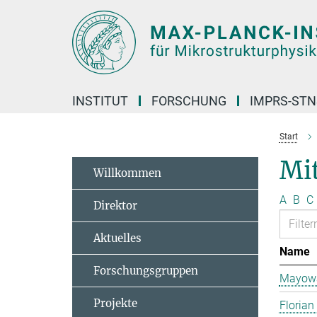
Hauptinhalt
INSTITUT
FORSCHUNG
IMPRS-STN
Start
Mit
Willkommen
A
B
C
Direktor
Aktuelles
Name
Forschungsgruppen
Mayowa
Projekte
Florian