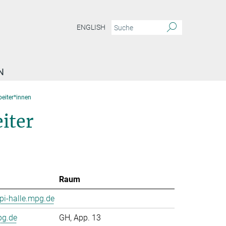
ENGLISH
N
beiter*innen
iter
Raum
i-halle.mpg.de
pg.de
GH, App. 13