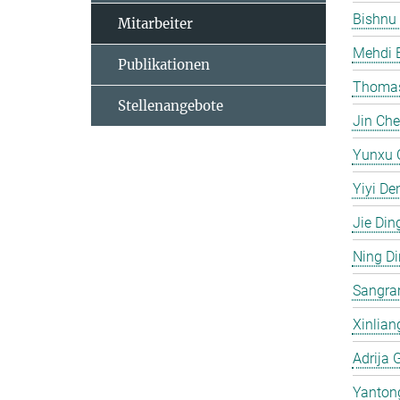
Bishnu
Mitarbeiter
Mehdi 
Publikationen
Thomas
Stellenangebote
Jin Ch
Yunxu 
Yiyi De
Jie Din
Ning D
Sangra
Xinlian
Adrija 
Yanton