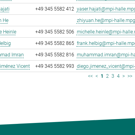
ajati
+49 345 5582 412
yaser.hajati@mpi-halle.mp
n He
zhiyuan.he@mpi-halle.mpg
e Heinle
+49 345 5582 506
michelle.heinle@mpi-halle
elbig
+49 345 5582 865
frank.helbig@mpi-halle.mp
mad Imran
+49 345 5582 816
muhammad.imran@mpi-hal
iménez Vicent
+49 345 5582 993
diego.jimenez_vicent@mpi-
<<
<
1
2
3
4
>
>>