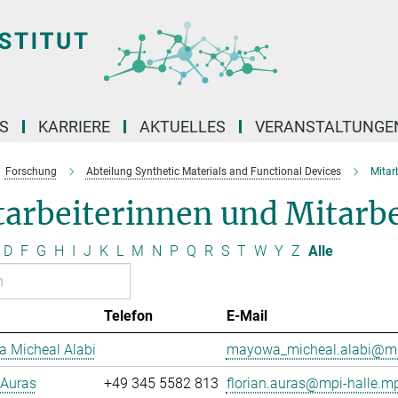
S
KARRIERE
AKTUELLES
VERANSTALTUNGE
Forschung
Abteilung Synthetic Materials and Functional Devices
Mitar
arbeiterinnen und Mitarbe
D
F
G
H
I
J
K
L
M
N
P
Q
R
S
T
W
Y
Z
Alle
Telefon
E-Mail
 Micheal Alabi
mayowa_micheal.alabi@mp
 Auras
+49 345 5582 813
florian.auras@mpi-halle.m