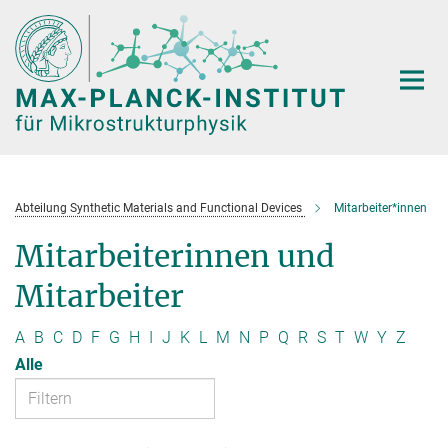
Hauptinhalt
Abteilung Synthetic Materials and Functional Devices
Mitarbeiter*innen
Mitarbeiterinnen und
Mitarbeiter
A
B
C
D
F
G
H
I
J
K
L
M
N
P
Q
R
S
T
W
Y
Z
Alle