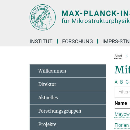
Hauptinhalt
INSTITUT
FORSCHUNG
IMPRS-STN
Start
Mit
Willkommen
A
B
C
Direktor
Aktuelles
Name
Forschungsgruppen
Mayowa
Projekte
Florian