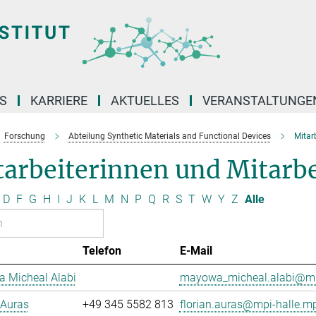
S
KARRIERE
AKTUELLES
VERANSTALTUNGE
Forschung
Abteilung Synthetic Materials and Functional Devices
Mitar
arbeiterinnen und Mitarbe
D
F
G
H
I
J
K
L
M
N
P
Q
R
S
T
W
Y
Z
Alle
Telefon
E-Mail
 Micheal Alabi
mayowa_micheal.alabi@mp
 Auras
+49 345 5582 813
florian.auras@mpi-halle.m