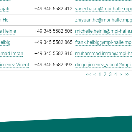
ajati
+49 345 5582 412
yaser.hajati@mpi-halle.mp
n He
zhiyuan.he@mpi-halle.mpg
e Heinle
+49 345 5582 506
michelle.heinle@mpi-halle
elbig
+49 345 5582 865
frank.helbig@mpi-halle.mp
mad Imran
+49 345 5582 816
muhammad.imran@mpi-hal
iménez Vicent
+49 345 5582 993
diego.jimenez_vicent@mpi-
<<
<
1
2
3
4
>
>>