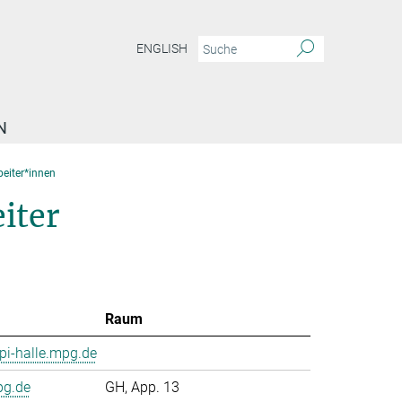
ENGLISH
N
beiter*innen
iter
Raum
i-halle.mpg.de
pg.de
GH, App. 13