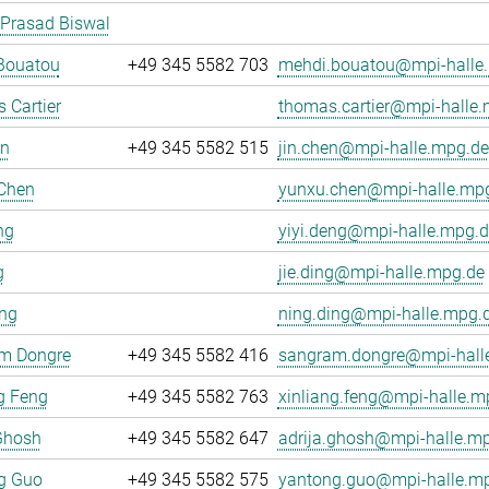
 Prasad Biswal
Bouatou
+49 345 5582 703
mehdi.bouatou@mpi-halle
 Cartier
thomas.cartier@mpi-halle
en
+49 345 5582 515
jin.chen@mpi-halle.mpg.de
Chen
yunxu.chen@mpi-halle.mp
ng
yiyi.deng@mpi-halle.mpg.d
g
jie.ding@mpi-halle.mpg.de
ing
ning.ding@mpi-halle.mpg.
m Dongre
+49 345 5582 416
sangram.dongre@mpi-hall
g Feng
+49 345 5582 763
xinliang.feng@mpi-halle.m
Ghosh
+49 345 5582 647
adrija.ghosh@mpi-halle.m
g Guo
+49 345 5582 575
yantong.guo@mpi-halle.m