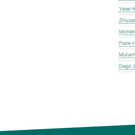
Yaser H
Zhiyua
Michell
Frank H
Muham
Diego J