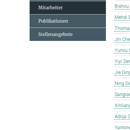
Bishnu
Mitarbeiter
Mehdi 
Publikationen
Thomas
Stellenangebote
Jin Ch
Yunxu 
Yiyi De
Jie Din
Ning D
Sangra
Xinlian
Adrija 
Yanton