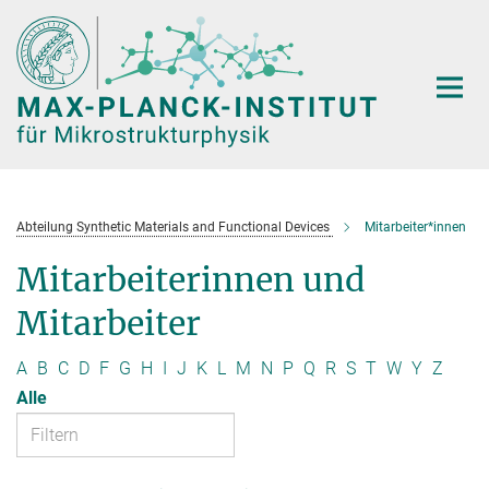
Hauptinhalt
Abteilung Synthetic Materials and Functional Devices
Mitarbeiter*innen
Mitarbeiterinnen und
Mitarbeiter
A
B
C
D
F
G
H
I
J
K
L
M
N
P
Q
R
S
T
W
Y
Z
Alle