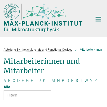
Hauptinhalt
Abteilung Synthetic Materials and Functional Devices
Mitarbeiter*innen
Mitarbeiterinnen und
Mitarbeiter
A
B
C
D
F
G
H
I
J
K
L
M
N
P
Q
R
S
T
W
Y
Z
Alle