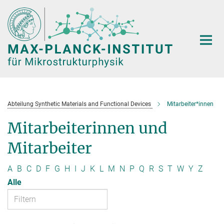
Hauptinhalt
Abteilung Synthetic Materials and Functional Devices
Mitarbeiter*innen
Mitarbeiterinnen und
Mitarbeiter
A
B
C
D
F
G
H
I
J
K
L
M
N
P
Q
R
S
T
W
Y
Z
Alle