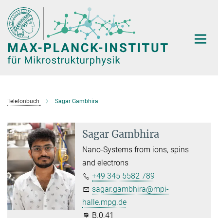
Hauptinhalt
Telefonbuch
Sagar Gambhira
Sagar Gambhira
Nano-Systems from ions, spins
and electrons
+49 345 5582 789
sagar.gambhira@mpi-
halle.mpg.de
B.0.41