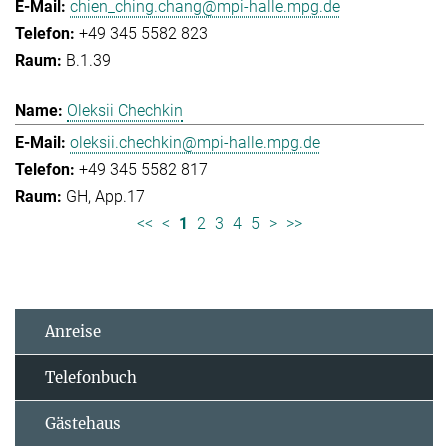
chien_ching.chang@mpi-halle.mpg.de
+49 345 5582 823
B.1.39
Oleksii Chechkin
oleksii.chechkin@mpi-halle.mpg.de
+49 345 5582 817
GH, App.17
<<
<
1
2
3
4
5
>
>>
Anreise
Telefonbuch
Gästehaus