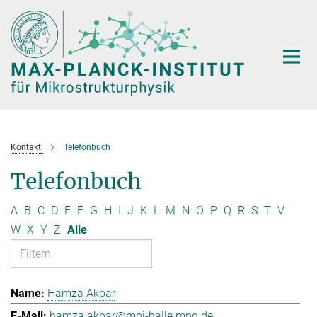
Hauptinhalt
Kontakt
Telefonbuch
Telefonbuch
A
B
C
D
E
F
G
H
I
J
K
L
M
N
O
P
Q
R
S
T
V
W
X
Y
Z
Alle
Hamza Akbar
hamza.akbar@mpi-halle.mpg.de