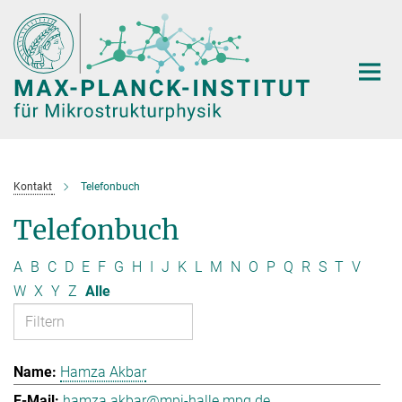
Hauptinhalt
Kontakt
Telefonbuch
Telefonbuch
A
B
C
D
E
F
G
H
I
J
K
L
M
N
O
P
Q
R
S
T
V
W
X
Y
Z
Alle
Hamza Akbar
hamza.akbar@mpi-halle.mpg.de