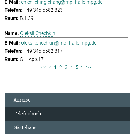
chien_ching.chang@mpi-halle.mpg.de
+49 345 5582 823
B.1.39
Oleksii Chechkin
oleksii.chechkin@mpi-halle.mpg.de
+49 345 5582 817
GH, App.17
<<
<
1
2
3
4
5
>
>>
Anreise
Telefonbuch
Gästehaus