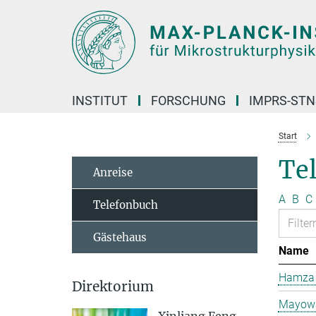
Hauptinhalt
INSTITUT
FORSCHUNG
IMPRS-STN
Start
Te
Anreise
A
B
C
Telefonbuch
Gästehaus
Name
Hamza 
Direktorium
Mayowa