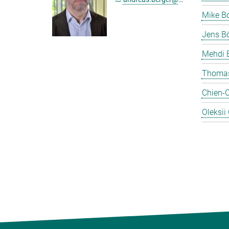
Mike B
Jens Bö
Mehdi 
Thomas
Chien-
Oleksii