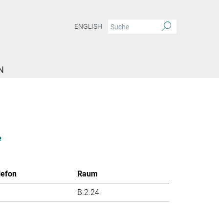
ENGLISH
N
e
lefon
Raum
B.2.24