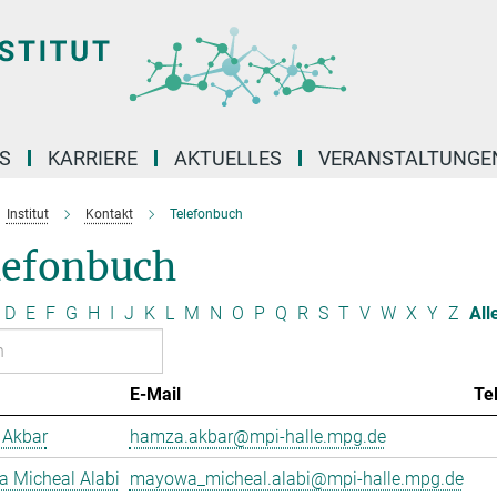
S
KARRIERE
AKTUELLES
VERANSTALTUNGE
Institut
Kontakt
Telefonbuch
lefonbuch
D
E
F
G
H
I
J
K
L
M
N
O
P
Q
R
S
T
V
W
X
Y
Z
All
E-Mail
Te
Akbar
hamza.akbar@mpi-halle.mpg.de
 Micheal Alabi
mayowa_micheal.alabi@mpi-halle.mpg.de