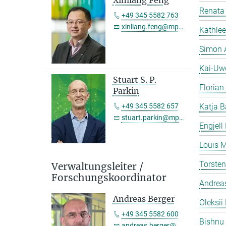
Xinliang Feng
Renata 
+49 345 5582 763
xinliang.feng@mpi-halle.mpg.de
Kathlee
Simon 
Kai-Uw
Stuart S. P.
Florian
Parkin
+49 345 5582 657
Katja B
stuart.parkin@mpi-halle.mpg.de
Engjell
Louis M
Torste
Verwaltungsleiter /
Forschungskoordinator
Andreas
Andreas Berger
Oleksii 
+49 345 5582 600
Bishnu
andreas.berger@mpi-halle.mpg.de