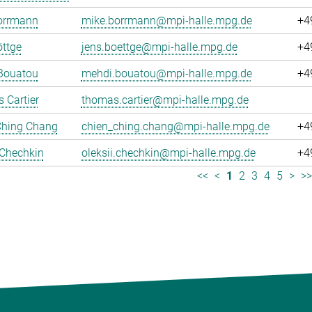
orrmann
mike.borrmann@mpi-halle.mpg.de
+4
ttge
jens.boettge@mpi-halle.mpg.de
+4
Bouatou
mehdi.bouatou@mpi-halle.mpg.de
+4
 Cartier
thomas.cartier@mpi-halle.mpg.de
Ching Chang
chien_ching.chang@mpi-halle.mpg.de
+4
 Chechkin
oleksii.chechkin@mpi-halle.mpg.de
+4
<<
<
1
2
3
4
5
>
>