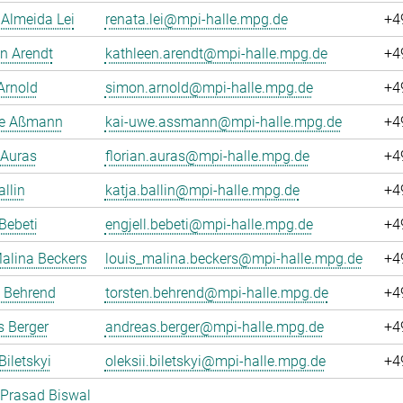
Almeida Lei
renata.lei@mpi-halle.mpg.de
+4
n Arendt
kathleen.arendt@mpi-halle.mpg.de
+4
Arnold
simon.arnold@mpi-halle.mpg.de
+4
e Aßmann
kai-uwe.assmann@mpi-halle.mpg.de
+4
 Auras
florian.auras@mpi-halle.mpg.de
+4
allin
katja.ballin@mpi-halle.mpg.de
+4
 Bebeti
engjell.bebeti@mpi-halle.mpg.de
+4
alina Beckers
louis_malina.beckers@mpi-halle.mpg.de
+4
n Behrend
torsten.behrend@mpi-halle.mpg.de
+4
 Berger
andreas.berger@mpi-halle.mpg.de
+4
Biletskyi
oleksii.biletskyi@mpi-halle.mpg.de
+4
 Prasad Biswal