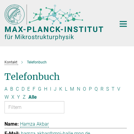
Hauptinhalt
Kontakt
Telefonbuch
Telefonbuch
A
B
C
D
E
F
G
H
I
J
K
L
M
N
O
P
Q
R
S
T
V
W
X
Y
Z
Alle
Hamza Akbar
hamza.akbar@mpi-halle.mpg.de