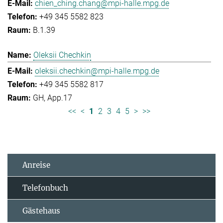
chien_ching.chang@mpi-halle.mpg.de
+49 345 5582 823
B.1.39
Oleksii Chechkin
oleksii.chechkin@mpi-halle.mpg.de
+49 345 5582 817
GH, App.17
<<
<
1
2
3
4
5
>
>>
Anreise
Telefonbuch
Gästehaus