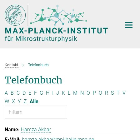
Hauptinhalt
Kontakt
Telefonbuch
Telefonbuch
A
B
C
D
E
F
G
H
I
J
K
L
M
N
O
P
Q
R
S
T
V
W
X
Y
Z
Alle
Hamza Akbar
hamza.akbar@mpi-halle.mpg.de