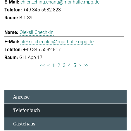
chien_ching.chang@mpi-halle.mpg.de
+49 345 5582 823
B.1.39
Oleksii Chechkin
oleksii.chechkin@mpi-halle.mpg.de
+49 345 5582 817
GH, App.17
<<
<
1
2
3
4
5
>
>>
Anreise
Telefonbuch
Gästehaus