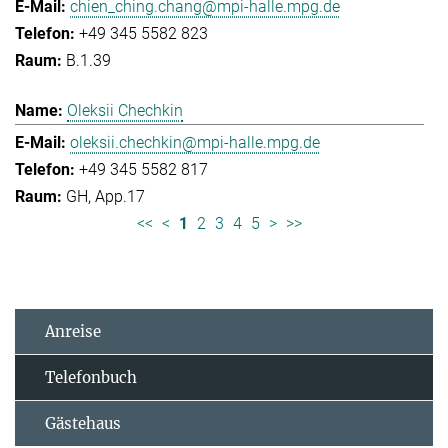
chien_ching.chang@mpi-halle.mpg.de
+49 345 5582 823
B.1.39
Oleksii Chechkin
oleksii.chechkin@mpi-halle.mpg.de
+49 345 5582 817
GH, App.17
<<
<
1
2
3
4
5
>
>>
Anreise
Telefonbuch
Gästehaus