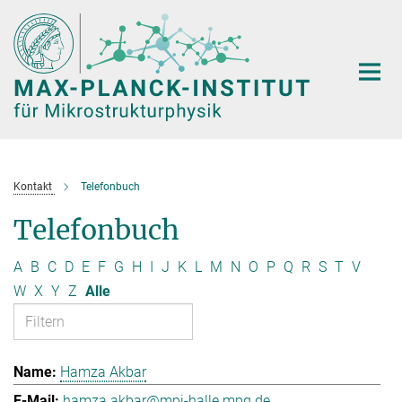
Hauptinhalt
Kontakt
Telefonbuch
Telefonbuch
A
B
C
D
E
F
G
H
I
J
K
L
M
N
O
P
Q
R
S
T
V
W
X
Y
Z
Alle
Hamza Akbar
hamza.akbar@mpi-halle.mpg.de