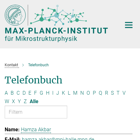
Hauptinhalt
Kontakt
Telefonbuch
Telefonbuch
A
B
C
D
E
F
G
H
I
J
K
L
M
N
O
P
Q
R
S
T
V
W
X
Y
Z
Alle
Hamza Akbar
hamza.akbar@mpi-halle.mpg.de