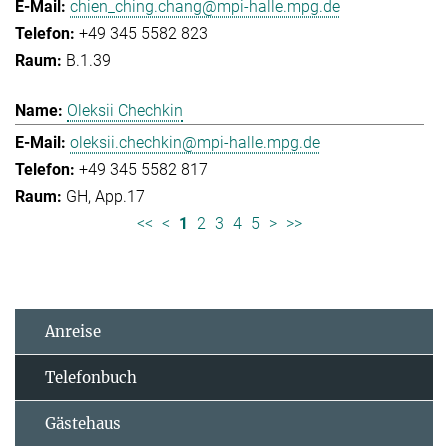
chien_ching.chang@mpi-halle.mpg.de
+49 345 5582 823
B.1.39
Oleksii Chechkin
oleksii.chechkin@mpi-halle.mpg.de
+49 345 5582 817
GH, App.17
<<
<
1
2
3
4
5
>
>>
Anreise
Telefonbuch
Gästehaus