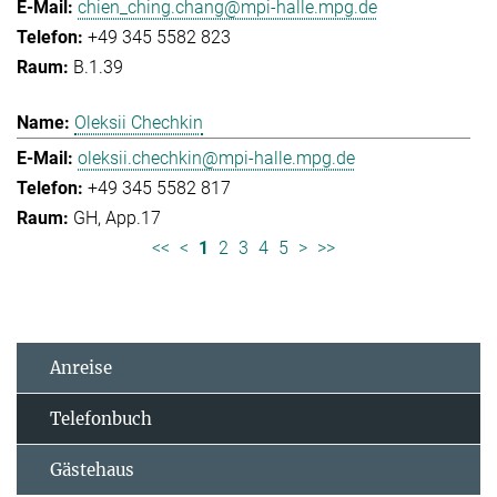
chien_ching.chang@mpi-halle.mpg.de
+49 345 5582 823
B.1.39
Oleksii Chechkin
oleksii.chechkin@mpi-halle.mpg.de
+49 345 5582 817
GH, App.17
<<
<
1
2
3
4
5
>
>>
Anreise
Telefonbuch
Gästehaus