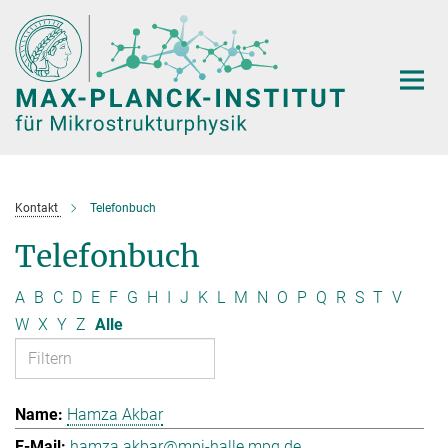
Hauptinhalt
Kontakt
Telefonbuch
Telefonbuch
A
B
C
D
E
F
G
H
I
J
K
L
M
N
O
P
Q
R
S
T
V
W
X
Y
Z
Alle
Hamza Akbar
hamza.akbar@mpi-halle.mpg.de