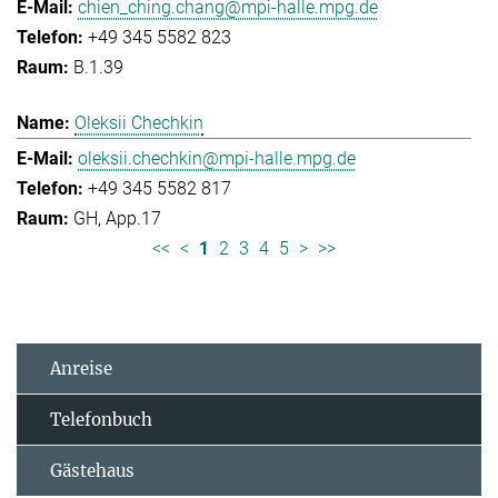
chien_ching.chang@mpi-halle.mpg.de
+49 345 5582 823
B.1.39
Oleksii Chechkin
oleksii.chechkin@mpi-halle.mpg.de
+49 345 5582 817
GH, App.17
<<
<
1
2
3
4
5
>
>>
Anreise
Telefonbuch
Gästehaus