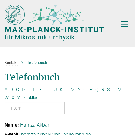
Hauptinhalt
Kontakt
Telefonbuch
Telefonbuch
A
B
C
D
E
F
G
H
I
J
K
L
M
N
O
P
Q
R
S
T
V
W
X
Y
Z
Alle
Hamza Akbar
hamza.akbar@mpi-halle.mpg.de