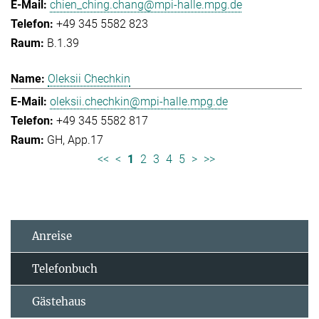
chien_ching.chang@mpi-halle.mpg.de
+49 345 5582 823
B.1.39
Oleksii Chechkin
oleksii.chechkin@mpi-halle.mpg.de
+49 345 5582 817
GH, App.17
<<
<
1
2
3
4
5
>
>>
Anreise
Telefonbuch
Gästehaus