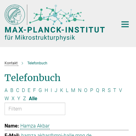
Hauptinhalt
Kontakt
Telefonbuch
Telefonbuch
A
B
C
D
E
F
G
H
I
J
K
L
M
N
O
P
Q
R
S
T
V
W
X
Y
Z
Alle
Hamza Akbar
hamza.akbar@mpi-halle.mpg.de