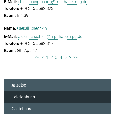
chien_ching.chang@mpi-halle.mpg.de
+49 345 5582 823
B.1.39
Oleksii Chechkin
oleksii.chechkin@mpi-halle.mpg.de
+49 345 5582 817
GH, App.17
<<
<
1
2
3
4
5
>
>>
Anreise
Telefonbuch
Gästehaus