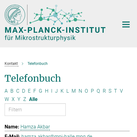
Hauptinhalt
Kontakt
Telefonbuch
Telefonbuch
A
B
C
D
E
F
G
H
I
J
K
L
M
N
O
P
Q
R
S
T
V
W
X
Y
Z
Alle
Hamza Akbar
hamza.akbar@mpi-halle.mpg.de