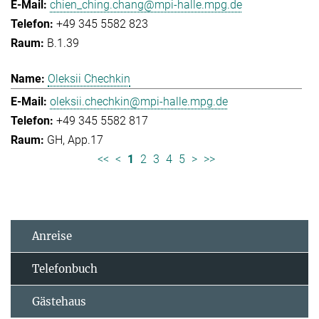
chien_ching.chang@mpi-halle.mpg.de
+49 345 5582 823
B.1.39
Oleksii Chechkin
oleksii.chechkin@mpi-halle.mpg.de
+49 345 5582 817
GH, App.17
<<
<
1
2
3
4
5
>
>>
Anreise
Telefonbuch
Gästehaus