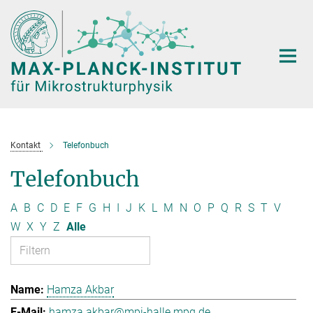
Hauptinhalt
Kontakt
Telefonbuch
Telefonbuch
A
B
C
D
E
F
G
H
I
J
K
L
M
N
O
P
Q
R
S
T
V
W
X
Y
Z
Alle
Hamza Akbar
hamza.akbar@mpi-halle.mpg.de