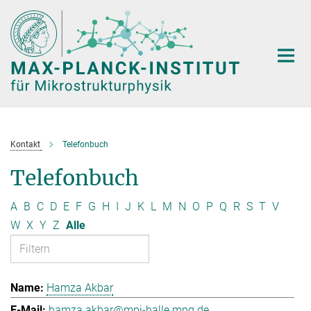
Hauptinhalt
Kontakt
Telefonbuch
Telefonbuch
A
B
C
D
E
F
G
H
I
J
K
L
M
N
O
P
Q
R
S
T
V
W
X
Y
Z
Alle
Hamza Akbar
hamza.akbar@mpi-halle.mpg.de