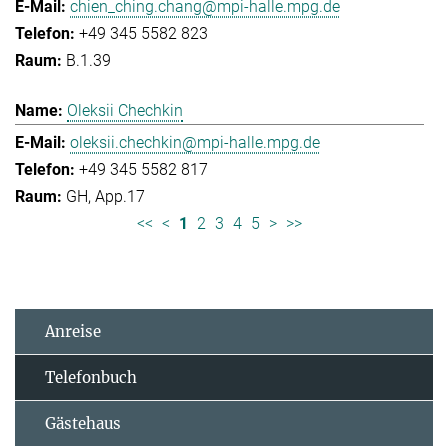
chien_ching.chang@mpi-halle.mpg.de
+49 345 5582 823
B.1.39
Oleksii Chechkin
oleksii.chechkin@mpi-halle.mpg.de
+49 345 5582 817
GH, App.17
<<
<
1
2
3
4
5
>
>>
Anreise
Telefonbuch
Gästehaus