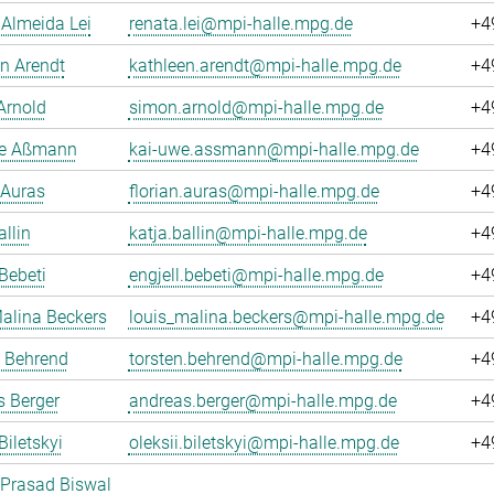
Almeida Lei
renata.lei@mpi-halle.mpg.de
+4
n Arendt
kathleen.arendt@mpi-halle.mpg.de
+4
Arnold
simon.arnold@mpi-halle.mpg.de
+4
e Aßmann
kai-uwe.assmann@mpi-halle.mpg.de
+4
 Auras
florian.auras@mpi-halle.mpg.de
+4
allin
katja.ballin@mpi-halle.mpg.de
+4
 Bebeti
engjell.bebeti@mpi-halle.mpg.de
+4
alina Beckers
louis_malina.beckers@mpi-halle.mpg.de
+4
n Behrend
torsten.behrend@mpi-halle.mpg.de
+4
 Berger
andreas.berger@mpi-halle.mpg.de
+4
Biletskyi
oleksii.biletskyi@mpi-halle.mpg.de
+4
 Prasad Biswal