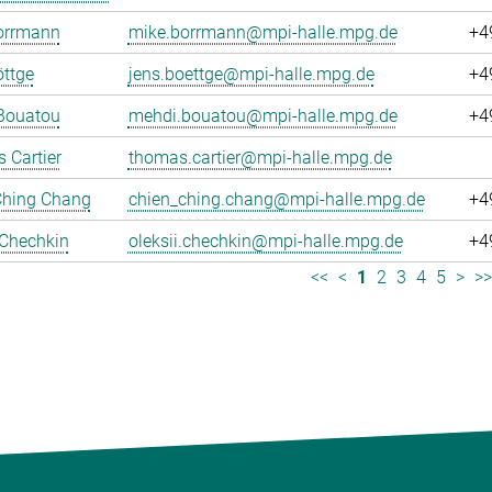
orrmann
mike.borrmann@mpi-halle.mpg.de
+4
ttge
jens.boettge@mpi-halle.mpg.de
+4
Bouatou
mehdi.bouatou@mpi-halle.mpg.de
+4
 Cartier
thomas.cartier@mpi-halle.mpg.de
Ching Chang
chien_ching.chang@mpi-halle.mpg.de
+4
 Chechkin
oleksii.chechkin@mpi-halle.mpg.de
+4
<<
<
1
2
3
4
5
>
>