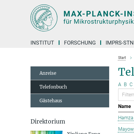
Hauptinhalt
INSTITUT
FORSCHUNG
IMPRS-STN
Start
Te
Anreise
A
B
C
Telefonbuch
Gästehaus
Name
Hamza 
Direktorium
Mayowa