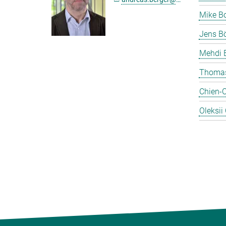
Mike B
Jens Bö
Mehdi 
Thomas
Chien-
Oleksii