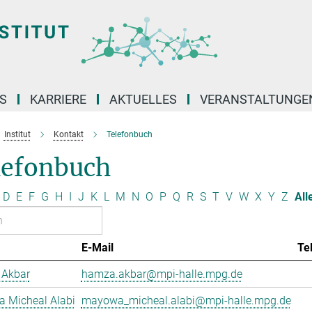
S
KARRIERE
AKTUELLES
VERANSTALTUNGE
Institut
Kontakt
Telefonbuch
lefonbuch
D
E
F
G
H
I
J
K
L
M
N
O
P
Q
R
S
T
V
W
X
Y
Z
All
E-Mail
Te
Akbar
hamza.akbar@mpi-halle.mpg.de
 Micheal Alabi
mayowa_micheal.alabi@mpi-halle.mpg.de