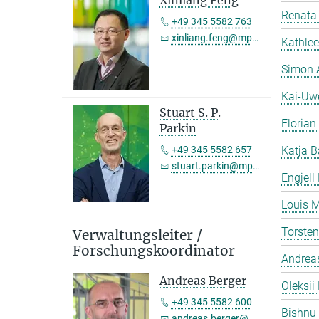
Xinliang Feng
Renata 
+49 345 5582 763
xinliang.feng@mpi-halle.mpg.de
Kathlee
Simon 
Kai-Uw
Stuart S. P.
Florian
Parkin
+49 345 5582 657
Katja B
stuart.parkin@mpi-halle.mpg.de
Engjell
Louis M
Torste
Verwaltungsleiter /
Forschungskoordinator
Andreas
Andreas Berger
Oleksii 
+49 345 5582 600
Bishnu
andreas.berger@mpi-halle.mpg.de