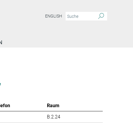
ENGLISH
N
e
lefon
Raum
B.2.24