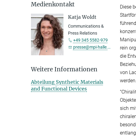
Medienkontakt
Diese b
Startfö
Katja Woldt
führend
Communications &
konzent
Press Relations
Manipul
+49 345 5582-979
presse@mpi-halle.mpg.de
rein or
die Ent
Beziehu
Weitere Informationen
von Lad
werden
Abteilung Synthetic Materials
and Functional Devices
"Chiral
Objekte
sich mi
chiralen
besonde
entlang