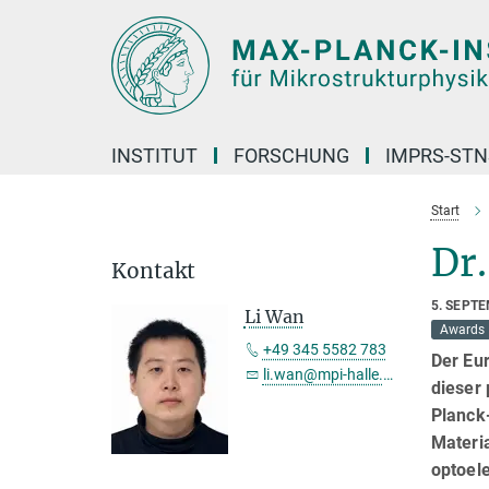
Hauptinhalt
INSTITUT
FORSCHUNG
IMPRS-STN
Start
Dr.
Kontakt
5. SEPT
Li Wan
Awards
+49 345 5582 783
Der Eur
li.wan@mpi-halle.mpg.de
dieser 
Planck-
Materia
optoel