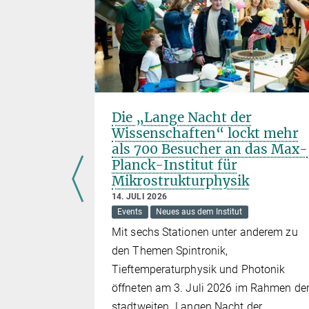
nal
Die „Lange Nacht der
ganic-
Wissenschaften“ lockt mehr
h spin
als 700 Besucher an das Max-
Planck-Institut für
Mikrostrukturphysik
14. JULI 2026
Events
Neues aus dem Institut
in
Nature
Mit sechs Stationen unter anderem zu
rs from TU
den Themen Spintronik,
nstitute of
Tieftemperaturphysik und Photonik
ted a side
öffneten am 3. Juli 2026 im Rahmen de
fication
stadtweiten „Langen Nacht der