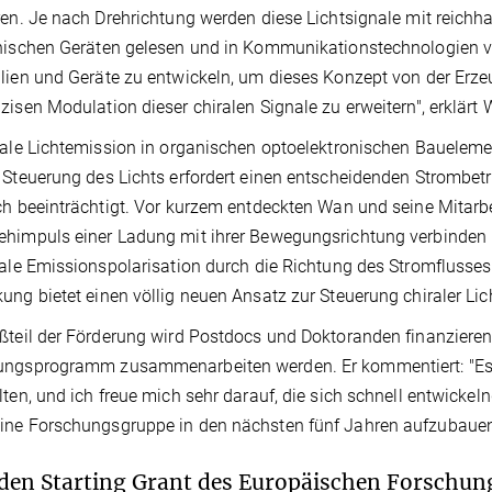
ren. Je nach Drehrichtung werden diese Lichtsignale mit reichha
nischen Geräten gelesen und in Kommunikationstechnologien ver
lien und Geräte zu entwickeln, um dieses Konzept von der Erzeu
zisen Modulation dieser chiralen Signale zu erweitern", erklärt 
rale Lichtemission in organischen optoelektronischen Bauelement
 Steuerung des Lichts erfordert einen entscheidenden Strombetr
ch beeinträchtigt. Vor kurzem entdeckten Wan und seine Mitarbei
himpuls einer Ladung mit ihrer Bewegungsrichtung verbinden kö
rale Emissionspolarisation durch die Richtung des Stromflusses
ung bietet einen völlig neuen Ansatz zur Steuerung chiraler Lic
ßteil der Förderung wird Postdocs und Doktoranden finanzieren
ngsprogramm zusammenarbeiten werden. Er kommentiert: "Es is
lten, und ich freue mich sehr darauf, die sich schnell entwickeln
ine Forschungsgruppe in den nächsten fünf Jahren aufzubauen
den Starting Grant des Europäischen Forschun