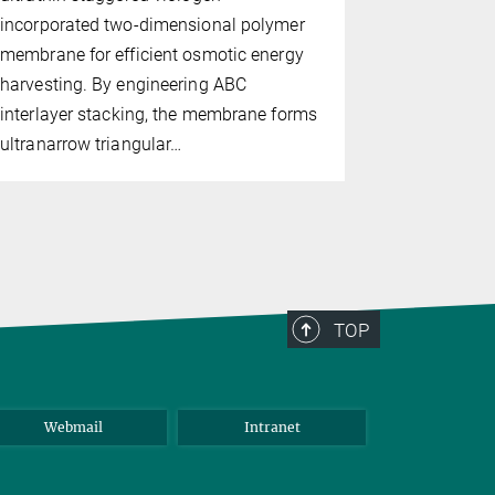
this cyclo
incorporated two-dimensional polymer
strategy not
membrane for efficient osmotic energy
π-conjugat
harvesting. By engineering ABC
imparts int
interlayer stacking, the membrane forms
ultranarrow triangular…
TOP
Webmail
Intranet