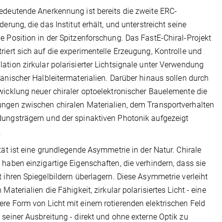
edeutende Anerkennung ist bereits die zweite ERC-
rderung, die das Institut erhält, und unterstreicht seine
e Position in der Spitzenforschung. Das FastE-Chiral-Projekt
riert sich auf die experimentelle Erzeugung, Kontrolle und
ation zirkular polarisierter Lichtsignale unter Verwendung
ganischer Halbleitermaterialien. Darüber hinaus sollen durch
wicklung neuer chiraler optoelektronischer Bauelemente die
ngen zwischen chiralen Materialien, dem Transportverhalten
ungsträgern und der spinaktiven Photonik aufgezeigt
.
ität ist eine grundlegende Asymmetrie in der Natur. Chirale
 haben einzigartige Eigenschaften, die verhindern, dass sie
t ihren Spiegelbildern überlagern. Diese Asymmetrie verleiht
 Materialien die Fähigkeit, zirkular polarisiertes Licht - eine
re Form von Licht mit einem rotierenden elektrischen Feld
 seiner Ausbreitung - direkt und ohne externe Optik zu