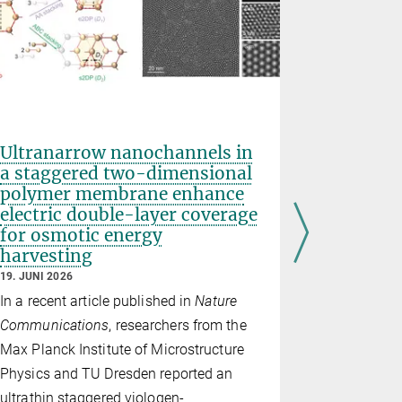
Ultranarrow nanochannels in
Cycloph
a staggered two-dimensional
Strategy
polymer membrane enhance
Graphen
electric double-layer coverage
5. JUNI 2026
for osmotic energy
Forschungse
harvesting
In a recent
19. JUNI 2026
Chemistry
,
In a recent article published in
Nature
researchers
Communications
, researchers from the
cyclophane 
Max Planck Institute of Microstructure
to graphen
Physics and TU Dresden reported an
system. Th
ultrathin staggered viologen-