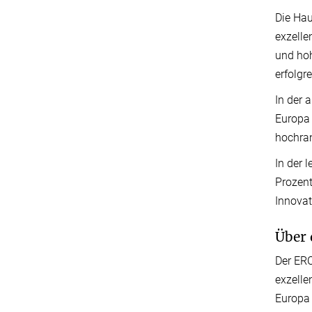
Die Hau
exzelle
und hoh
erfolgr
In der 
Europa 
hochran
In der 
Prozent
Innovat
Über 
Der ERC
exzelle
Europa 