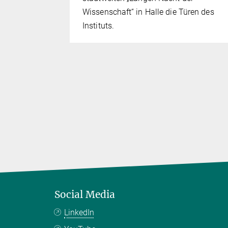
the
Wissenschaft“ in Halle die Türen des
ne and
Instituts.
 with
high spin
Social Media
LinkedIn