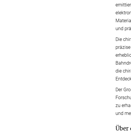
emittie
elektro
Materia
und prä
Die chi
präzise
erhebli
Bahndre
die chi
Entdeck
Der Gro
Forschu
zu erha
und me
Über 