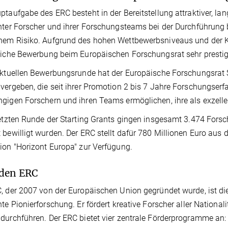
ptaufgabe des ERC besteht in der Bereitstellung attraktiver, lan
nter Forscher und ihrer Forschungsteams bei der Durchführu
em Risiko. Aufgrund des hohen Wettbewerbsniveaus und der Ko
eiche Bewerbung beim Europäischen Forschungsrat sehr prestig
aktuellen Bewerbungsrunde hat der Europäische Forschungsrat 
vergeben, die seit ihrer Promotion 2 bis 7 Jahre Forschungser
gigen Forschern und ihren Teams ermöglichen, ihre als exzelle
letzten Runde der Starting Grants gingen insgesamt 3.474 For
 bewilligt wurden. Der ERC stellt dafür 780 Millionen Euro 
ion "Horizont Europa" zur Verfügung.
den ERC
, der 2007 von der Europäischen Union gegründet wurde, ist di
nte Pionierforschung. Er fördert kreative Forscher aller Nationali
durchführen. Der ERC bietet vier zentrale Förderprogramme an: