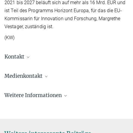
2021 bis 2027 beläuft sich auf mehr als 16 Mrd. EUR und
ist Teil des Programms Horizont Europa, für das die EU-
Kommissarin für Innovation und Forschung, Margrethe
Vestager, zuständig ist.
(KW)
Kontakt
Li Wan
Medienkontakt
+49 345 5582 783
li.wan@mpi-halle.mpg.de
Katja Woldt
Weitere Informationen
Communications & Press Relations
+49 345 5582-979
Abteilung Synthetic Materials and Functional
presse@mpi-halle.mpg.de
Devices