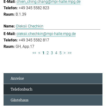
chien_ching.chang@mpi-halle.mpg.de
+49 345 5582 823
B.1.39
Oleksii Chechkin
oleksii.chechkin@mpi-halle.mpg.de
+49 345 5582 817
GH, App.17
<<
<
1
2
3
4
5
>
>>
Anreise
Telefonbuch
Gästehaus