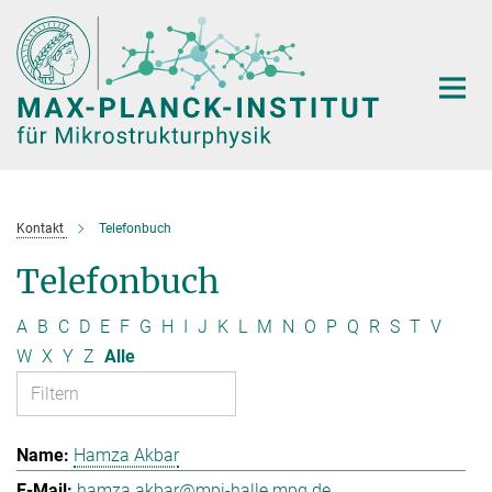
Hauptinhalt
Kontakt
Telefonbuch
Telefonbuch
A
B
C
D
E
F
G
H
I
J
K
L
M
N
O
P
Q
R
S
T
V
W
X
Y
Z
Alle
Hamza Akbar
hamza.akbar@mpi-halle.mpg.de