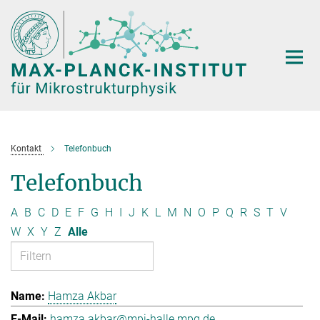
Hauptinhalt
Kontakt
Telefonbuch
Telefonbuch
A
B
C
D
E
F
G
H
I
J
K
L
M
N
O
P
Q
R
S
T
V
W
X
Y
Z
Alle
Hamza Akbar
hamza.akbar@mpi-halle.mpg.de