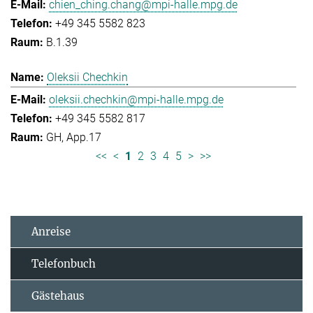
chien_ching.chang@mpi-halle.mpg.de
+49 345 5582 823
B.1.39
Oleksii Chechkin
oleksii.chechkin@mpi-halle.mpg.de
+49 345 5582 817
GH, App.17
<<
<
1
2
3
4
5
>
>>
Anreise
Telefonbuch
Gästehaus