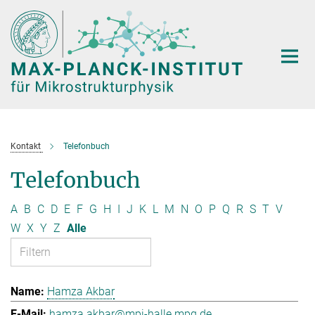
Hauptinhalt
Kontakt
Telefonbuch
Telefonbuch
A
B
C
D
E
F
G
H
I
J
K
L
M
N
O
P
Q
R
S
T
V
W
X
Y
Z
Alle
Hamza Akbar
hamza.akbar@mpi-halle.mpg.de