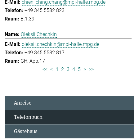
chien_ching.chang@mpi-halle.mpg.de
+49 345 5582 823
B.1.39
Oleksii Chechkin
oleksii.chechkin@mpi-halle.mpg.de
+49 345 5582 817
GH, App.17
<<
<
1
2
3
4
5
>
>>
Anreise
Telefonbuch
Gästehaus