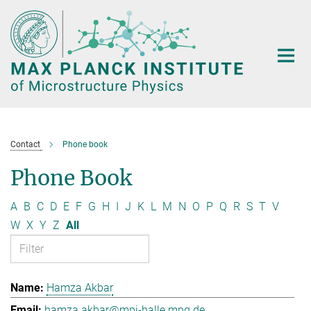
Main-
Content
Contact
Phone book
Phone Book
A
B
C
D
E
F
G
H
I
J
K
L
M
N
O
P
Q
R
S
T
V
W
X
Y
Z
All
Hamza Akbar
hamza.akbar@mpi-halle.mpg.de