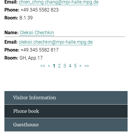
chien_ching.chang@mpi-halle.mpg.de
+49 345 5582 823
B.1.39
Oleksii Chechkin
oleksii.chechkin@mpi-halle.mpg.de
+49 345 5582 817
GH, App.17
<<
<
1
2
3
4
5
>
>>
Visitor Information
Phone book
Guesthouse