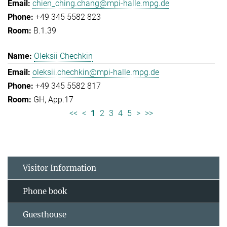
chien_ching.chang@mpi-halle.mpg.de
+49 345 5582 823
B.1.39
Oleksii Chechkin
oleksii.chechkin@mpi-halle.mpg.de
+49 345 5582 817
GH, App.17
<<
<
1
2
3
4
5
>
>>
Visitor Information
Phone book
Guesthouse