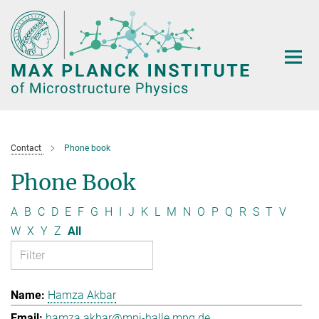
Main-
Content
Contact
Phone book
Phone Book
A
B
C
D
E
F
G
H
I
J
K
L
M
N
O
P
Q
R
S
T
V
W
X
Y
Z
All
Hamza Akbar
hamza.akbar@mpi-halle.mpg.de