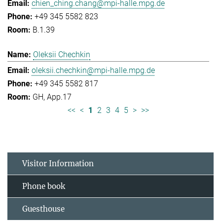
chien_ching.chang@mpi-halle.mpg.de
+49 345 5582 823
B.1.39
Oleksii Chechkin
oleksii.chechkin@mpi-halle.mpg.de
+49 345 5582 817
GH, App.17
<<
<
1
2
3
4
5
>
>>
Visitor Information
Phone book
Guesthouse