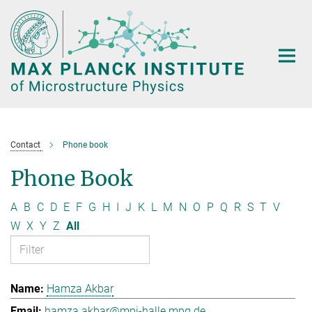
Main-
Content
Contact
Phone book
Phone Book
A
B
C
D
E
F
G
H
I
J
K
L
M
N
O
P
Q
R
S
T
V
W
X
Y
Z
All
Hamza Akbar
hamza.akbar@mpi-halle.mpg.de