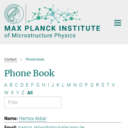
Main-
Content
Contact
Phone book
Phone Book
A
B
C
D
E
F
G
H
I
J
K
L
M
N
O
P
Q
R
S
T
V
W
X
Y
Z
All
Hamza Akbar
hamza.akbar@mpi-halle.mpg.de