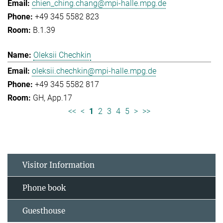
chien_ching.chang@mpi-halle.mpg.de
+49 345 5582 823
B.1.39
Oleksii Chechkin
oleksii.chechkin@mpi-halle.mpg.de
+49 345 5582 817
GH, App.17
<<
<
1
2
3
4
5
>
>>
Visitor Information
Phone book
Guesthouse