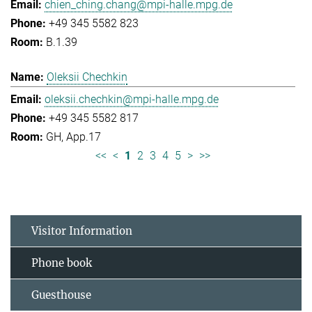
chien_ching.chang@mpi-halle.mpg.de
+49 345 5582 823
B.1.39
Oleksii Chechkin
oleksii.chechkin@mpi-halle.mpg.de
+49 345 5582 817
GH, App.17
<<
<
1
2
3
4
5
>
>>
Visitor Information
Phone book
Guesthouse