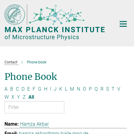
Main-
Content
Contact
Phone book
Phone Book
A
B
C
D
E
F
G
H
I
J
K
L
M
N
O
P
Q
R
S
T
V
W
X
Y
Z
All
Hamza Akbar
hamza.akbar@mpi-halle.mpg.de