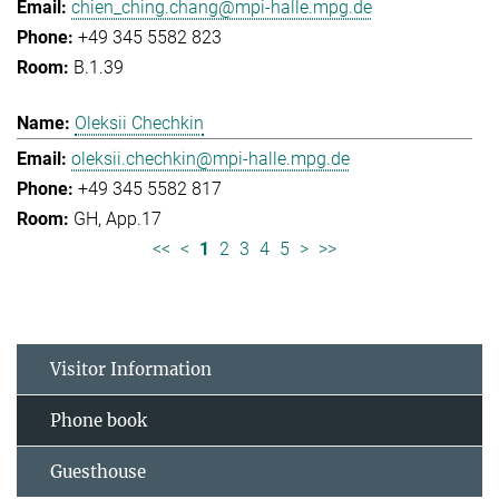
chien_ching.chang@mpi-halle.mpg.de
+49 345 5582 823
B.1.39
Oleksii Chechkin
oleksii.chechkin@mpi-halle.mpg.de
+49 345 5582 817
GH, App.17
<<
<
1
2
3
4
5
>
>>
Visitor Information
Phone book
Guesthouse