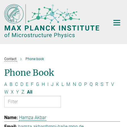
Main-
Content
Contact
Phone book
Phone Book
A
B
C
D
E
F
G
H
I
J
K
L
M
N
O
P
Q
R
S
T
V
W
X
Y
Z
All
Hamza Akbar
hamza.akbar@mpi-halle.mpg.de