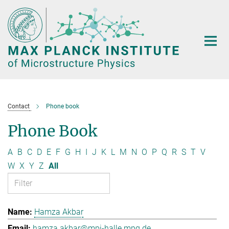
Main-
Content
Contact
Phone book
Phone Book
A
B
C
D
E
F
G
H
I
J
K
L
M
N
O
P
Q
R
S
T
V
W
X
Y
Z
All
Hamza Akbar
hamza.akbar@mpi-halle.mpg.de