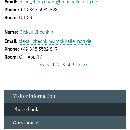
chien_ching.chang@mpi-halle.mpg.de
+49 345 5582 823
B.1.39
Oleksii Chechkin
oleksii.chechkin@mpi-halle.mpg.de
+49 345 5582 817
GH, App.17
<<
<
1
2
3
4
5
>
>>
Visitor Information
Phone book
Guesthouse