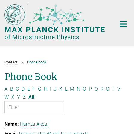
Main-
Content
Contact
Phone book
Phone Book
A
B
C
D
E
F
G
H
I
J
K
L
M
N
O
P
Q
R
S
T
V
W
X
Y
Z
All
Hamza Akbar
hamza.akbar@mpi-halle.mpg.de