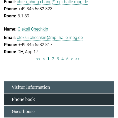
chien_ching.chang@mpi-halle.mpg.de
+49 345 5582 823
B.1.39
Oleksii Chechkin
oleksii.chechkin@mpi-halle.mpg.de
+49 345 5582 817
GH, App.17
<<
<
1
2
3
4
5
>
>>
Visitor Information
Phone book
Guesthouse