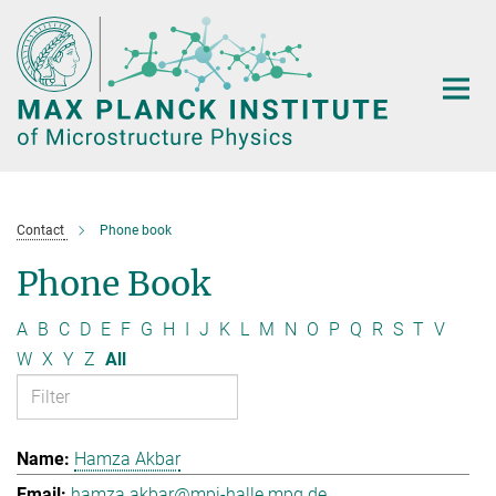
Main-
Content
Contact
Phone book
Phone Book
A
B
C
D
E
F
G
H
I
J
K
L
M
N
O
P
Q
R
S
T
V
W
X
Y
Z
All
Hamza Akbar
hamza.akbar@mpi-halle.mpg.de